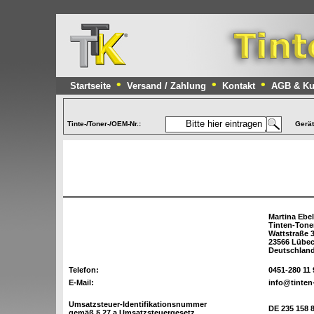
•
•
•
Startseite
Versand / Zahlung
Kontakt
AGB & Ku
Tinte-/Toner-/OEM-Nr.:
Gerä