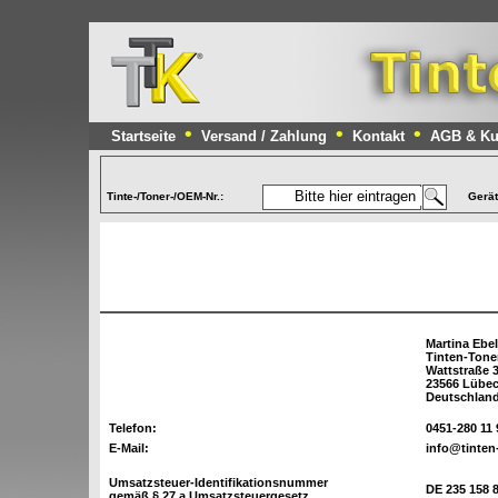
•
•
•
Startseite
Versand / Zahlung
Kontakt
AGB & Ku
Tinte-/Toner-/OEM-Nr.:
Gerä