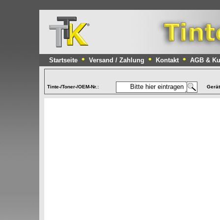
•
•
•
Startseite
Versand / Zahlung
Kontakt
AGB & Ku
Tinte-/Toner-/OEM-Nr.:
Gerä