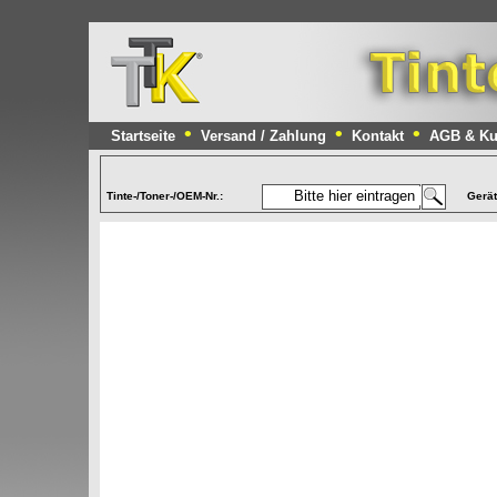
•
•
•
Startseite
Versand / Zahlung
Kontakt
AGB & Ku
Tinte-/Toner-/OEM-Nr.:
Gerä