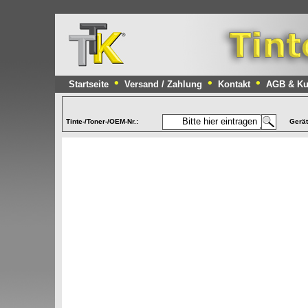
•
•
•
Startseite
Versand / Zahlung
Kontakt
AGB & Ku
Tinte-/Toner-/OEM-Nr.:
Gerä