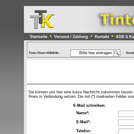
•
•
•
Startseite
Versand / Zahlung
Kontakt
AGB & Ku
Tinte-/Toner-/OEM-Nr.:
Gerä