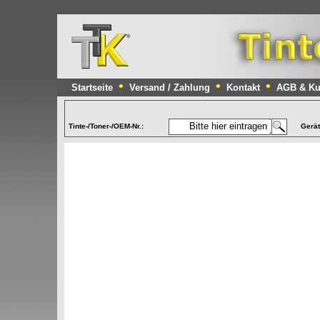
•
•
•
Startseite
Versand / Zahlung
Kontakt
AGB & Ku
Tinte-/Toner-/OEM-Nr.:
Gerä