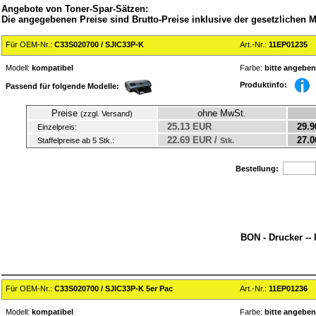
Angebote von Toner-Spar-Sätzen:
Die angegebenen Preise sind Brutto-Preise inklusive der gesetzlichen 
Für OEM-Nr.:
C33S020700 / SJIC33P-K
Art.-Nr.:
11EP01235
Modell:
kompatibel
Farbe:
bitte angeben
Produktinfo:
Passend für folgende Modelle:
Preise
ohne MwSt.
(zzgl. Versand)
25.13 EUR
29.9
Einzelpreis:
22.69 EUR /
27.0
Staffelpreise ab 5 Stk.:
Stk.
Bestellung:
BON - Drucker --
Für OEM-Nr.:
C33S020700 / SJIC33P-K 5er Pac
Art.-Nr.:
11EP01236
Modell:
kompatibel
Farbe:
bitte angeben