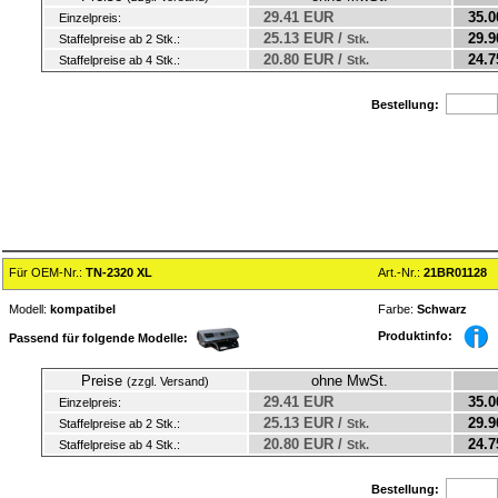
29.41 EUR
35.0
Einzelpreis:
25.13 EUR /
29.9
Staffelpreise ab 2 Stk.:
Stk.
20.80 EUR /
24.7
Staffelpreise ab 4 Stk.:
Stk.
Bestellung:
Für OEM-Nr.:
TN-2320 XL
Art.-Nr.:
21BR01128
Modell:
kompatibel
Farbe:
Schwarz
Produktinfo:
Passend für folgende Modelle:
Preise
ohne MwSt.
(zzgl. Versand)
29.41 EUR
35.0
Einzelpreis:
25.13 EUR /
29.9
Staffelpreise ab 2 Stk.:
Stk.
20.80 EUR /
24.7
Staffelpreise ab 4 Stk.:
Stk.
Bestellung: