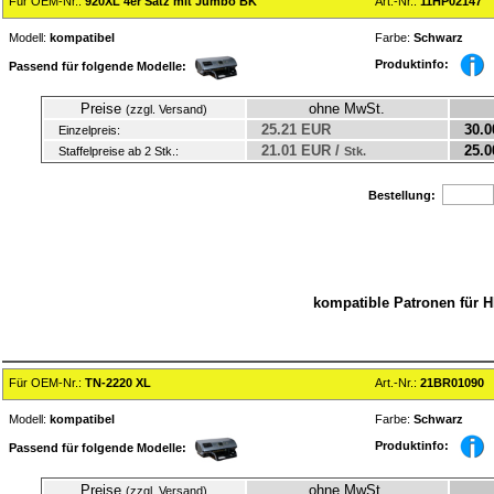
Für OEM-Nr.:
920XL 4er Satz mit Jumbo BK
Art.-Nr.:
11HP02147
Modell:
kompatibel
Farbe:
Schwarz
Produktinfo:
Passend für folgende Modelle:
Preise
ohne MwSt.
(zzgl. Versand)
25.21 EUR
30.0
Einzelpreis:
21.01 EUR /
25.0
Staffelpreise ab 2 Stk.:
Stk.
Bestellung:
kompatible Patronen für H
Für OEM-Nr.:
TN-2220 XL
Art.-Nr.:
21BR01090
Modell:
kompatibel
Farbe:
Schwarz
Produktinfo:
Passend für folgende Modelle:
Preise
ohne MwSt.
(zzgl. Versand)