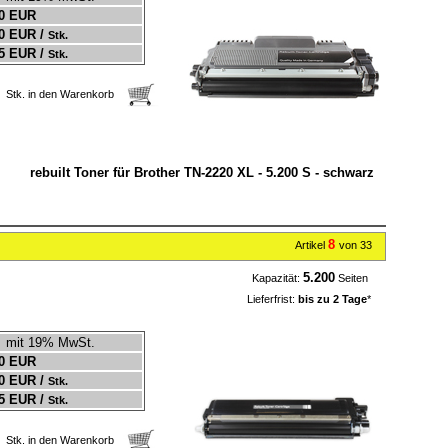
0 EUR
0 EUR /
Stk.
5 EUR /
Stk.
Stk. in den Warenkorb
rebuilt Toner für Brother TN-2220 XL - 5.200 S - schwarz
8
Artikel
von 33
5.200
Kapazität:
Seiten
Lieferfrist:
bis zu 2 Tage
*
mit 19% MwSt.
0 EUR
0 EUR /
Stk.
5 EUR /
Stk.
Stk. in den Warenkorb