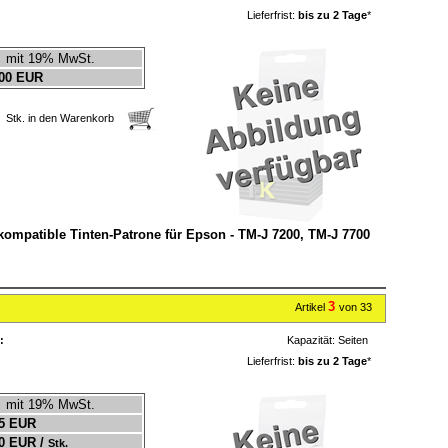
Lieferfrist:
bis zu 2 Tage
*
mit 19% MwSt.
00 EUR
Stk. in den Warenkorb
 kompatible Tinten-Patrone für Epson - TM-J 7200, TM-J 7700
3
Artikel
von 33
:
Kapazität:
Seiten
Lieferfrist:
bis zu 2 Tage
*
mit 19% MwSt.
5 EUR
0 EUR /
Stk.