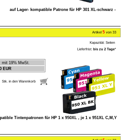
auf Lager- kompatible Patrone für HP 301 XL-schwarz -
5
Artikel
von 33
Kapazität:
Seiten
Lieferfrist:
bis zu 2 Tage
*
mit 19% MwSt.
0 EUR
Stk. in den Warenkorb
ompatible Tintenpatronen für HP 1 x 950XL , je 1 x 951XL C,M,Y