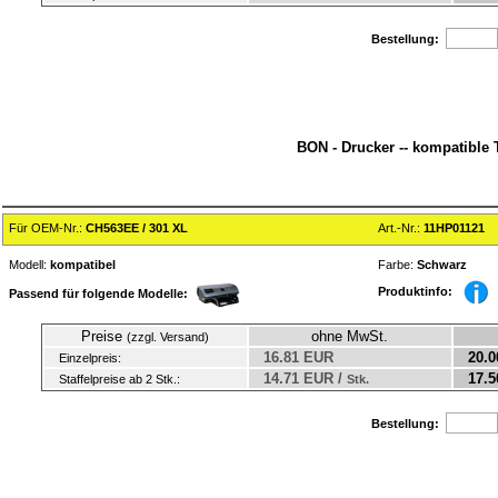
Bestellung:
BON - Drucker -- kompatible 
Für OEM-Nr.:
CH563EE / 301 XL
Art.-Nr.:
11HP01121
Modell:
kompatibel
Farbe:
Schwarz
Produktinfo:
Passend für folgende Modelle:
Preise
ohne MwSt.
(zzgl. Versand)
16.81 EUR
20.0
Einzelpreis:
14.71 EUR /
17.5
Staffelpreise ab 2 Stk.:
Stk.
Bestellung: