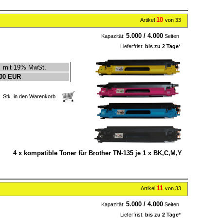
10
Artikel
von 33
5.000 / 4.000
Kapazität:
Seiten
Lieferfrist:
bis zu 2 Tage
*
mit 19% MwSt.
00 EUR
Stk. in den Warenkorb
4 x kompatible Toner für Brother TN-135 je 1 x BK,C,M,Y
11
Artikel
von 33
5.000 / 4.000
Kapazität:
Seiten
Lieferfrist:
bis zu 2 Tage
*