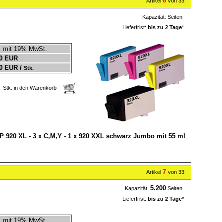
6
Artikel
von 33
Kapazität:
Seiten
Lieferfrist:
bis zu 2 Tage
*
mit 19% MwSt.
0 EUR
0 EUR /
Stk.
Stk. in den Warenkorb
P 920 XL - 3 x C,M,Y - 1 x 920 XXL schwarz Jumbo mit 55 ml
7
Artikel
von 33
5.200
Kapazität:
Seiten
Lieferfrist:
bis zu 2 Tage
*
mit 19% MwSt.