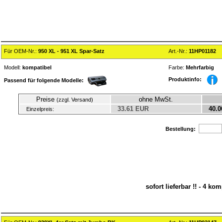
Für OEM-Nr.:
950 XL - 951 XL Spar-Satz
Art.-Nr.:
11HP01182
Modell:
kompatibel
Farbe:
Mehrfarbig
Produktinfo:
Passend für folgende Modelle:
Preise
ohne MwSt.
(zzgl. Versand)
33.61 EUR
40.0
Einzelpreis:
Bestellung:
sofort lieferbar !! - 4 k