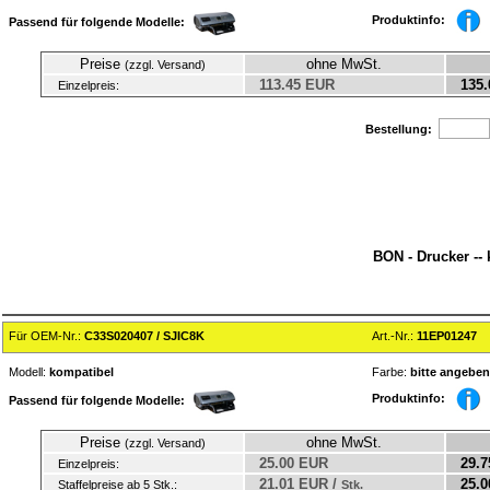
Produktinfo:
Passend für folgende Modelle:
Preise
ohne MwSt.
(zzgl. Versand)
113.45 EUR
135.
Einzelpreis:
Bestellung:
BON - Drucker --
Für OEM-Nr.:
C33S020407 / SJIC8K
Art.-Nr.:
11EP01247
Modell:
kompatibel
Farbe:
bitte angeben
Produktinfo:
Passend für folgende Modelle:
Preise
ohne MwSt.
(zzgl. Versand)
25.00 EUR
29.7
Einzelpreis:
21.01 EUR /
25.0
Staffelpreise ab 5 Stk.:
Stk.