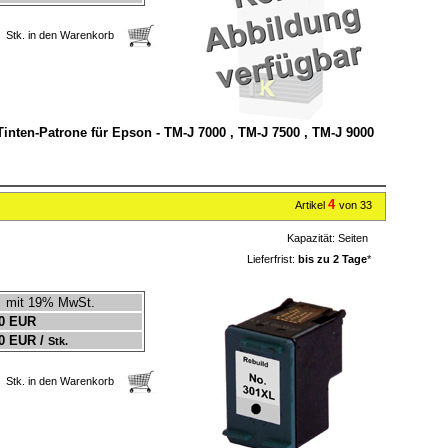
Stk. in den Warenkorb
Tinten-Patrone für Epson - TM-J 7000 , TM-J 7500 , TM-J 9000
4
Artikel
von 33
Kapazität:
Seiten
Lieferfrist:
bis zu 2 Tage
*
mit 19% MwSt.
0 EUR
0 EUR /
Stk.
Stk. in den Warenkorb