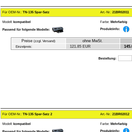
Für OEM-Nr.:
TN-135 Spar-Satz
Art.-Nr.:
21BR02011
Modell:
kompatibel
Farbe:
Mehrfarbig
Produktinfo:
Passend für folgende Modelle:
Preise
ohne MwSt.
(zzgl. Versand)
121.85 EUR
145.
Einzelpreis:
Bestellung:
Für OEM-Nr.:
TN-135 Spar-Satz 2
Art.-Nr.:
21BR02012
Modell:
kompatibel
Farbe:
Mehrfarbig
Produktinfo:
Passend für folgende Modelle: