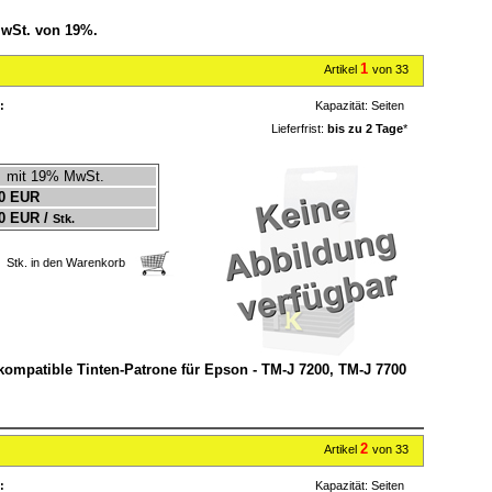
MwSt. von 19%.
1
Artikel
von 33
:
Kapazität:
Seiten
Lieferfrist:
bis zu 2 Tage
*
mit 19% MwSt.
0 EUR
0 EUR /
Stk.
Stk. in den Warenkorb
 kompatible Tinten-Patrone für Epson - TM-J 7200, TM-J 7700
2
Artikel
von 33
:
Kapazität:
Seiten