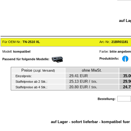
auf La
Für OEM-Nr.:
TN-2510 XL
Art.-Nr.:
21BR01181
Modell:
kompatibel
Farbe:
bitte angeben
Produktinfo:
Passend für folgende Modelle:
Preise
ohne MwSt.
(zzgl. Versand)
29.41 EUR
35.0
Einzelpreis:
25.13 EUR /
29.9
Staffelpreise ab 2 Stk.:
Stk.
20.80 EUR /
24.7
Staffelpreise ab 4 Stk.:
Stk.
Bestellung:
auf Lager - sofort lieferbar - kompatibel fu