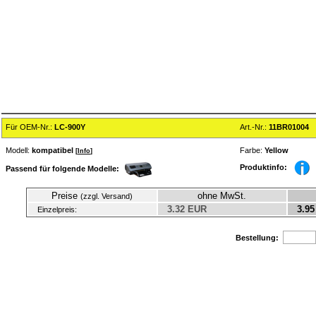
Für OEM-Nr.:
LC-900Y
Art.-Nr.:
11BR01004
Modell:
kompatibel
Farbe:
Yellow
[
Info
]
Produktinfo:
Passend für folgende Modelle:
Preise
ohne MwSt.
(zzgl. Versand)
3.32 EUR
3.95
Einzelpreis:
Bestellung: