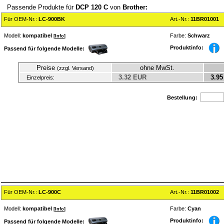
Passende Produkte für
DCP 120 C
von
Brother:
Für OEM-Nr.:
LC-900BK
Art.-Nr.:
11BR01001
Modell:
kompatibel
Farbe:
Schwarz
[
Info
]
Produktinfo:
Passend für folgende Modelle:
Preise
ohne MwSt.
(zzgl. Versand)
3.32 EUR
3.95
Einzelpreis:
Bestellung:
Für OEM-Nr.:
LC-900C
Art.-Nr.:
11BR01002
Modell:
kompatibel
Farbe:
Cyan
[
Info
]
Produktinfo:
Passend für folgende Modelle: