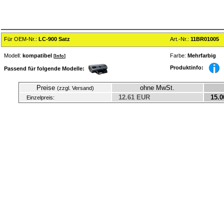
Für OEM-Nr.:
LC-900 Satz
Art.-Nr.:
11BR01005
Modell:
kompatibel
Farbe:
Mehrfarbig
[
Info
]
Produktinfo:
Passend für folgende Modelle:
Preise
ohne MwSt.
(zzgl. Versand)
12.61 EUR
15.0
Einzelpreis: