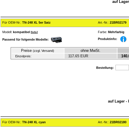
auf Lager
Für OEM-Nr.:
TN-248 XL 5er Satz
Art.-Nr.:
21BR02179
Modell:
kompatibel
Farbe:
Mehrfarbig
[
Info
]
Produktinfo:
Passend für folgende Modelle:
Preise
ohne MwSt.
(zzgl. Versand)
117.65 EUR
140.
Einzelpreis:
Bestellung:
auf Lager -
Für OEM-Nr.:
TN-248 XL cyan
Art.-Nr.:
21BR02180