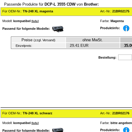
Passende Produkte für
DCP-L 3555 CDW
von
Brother:
Für OEM-Nr.:
TN-248 XL magenta
Art.-Nr.:
21BR02175
Modell:
kompatibel
Farbe:
Magenta
[
Info
]
Produktinfo:
Passend für folgende Modelle:
Preise
ohne MwSt.
(zzgl. Versand)
29.41 EUR
35.0
Einzelpreis:
Bestellung:
Für OEM-Nr.:
TN-248 XL schwarz
Art.-Nr.:
21BR02176
Modell:
kompatibel
Farbe:
bitte angeben
[
Info
]
Produktinfo:
Passend für folgende Modelle: