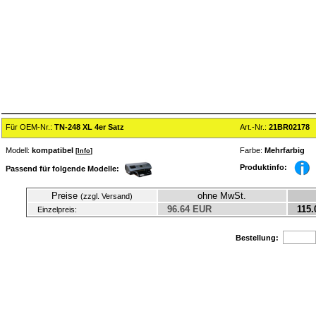
Für OEM-Nr.:
TN-248 XL 4er Satz
Art.-Nr.:
21BR02178
Modell:
kompatibel
Farbe:
Mehrfarbig
[
Info
]
Produktinfo:
Passend für folgende Modelle:
Preise
ohne MwSt.
(zzgl. Versand)
96.64 EUR
115.
Einzelpreis:
Bestellung: