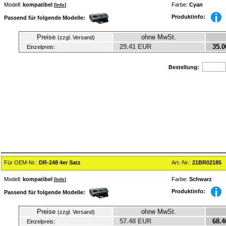
Modell:
kompatibel
Farbe:
Cyan
[
Info
]
Produktinfo:
Passend für folgende Modelle:
Preise
ohne MwSt.
(zzgl. Versand)
29.41 EUR
35.0
Einzelpreis:
Bestellung:
Für OEM-Nr.:
DR-248 4er Satz
Art.-Nr.:
21BR02185
Modell:
kompatibel
Farbe:
Schwarz
[
Info
]
Produktinfo:
Passend für folgende Modelle:
Preise
ohne MwSt.
(zzgl. Versand)
57.48 EUR
68.4
Einzelpreis: