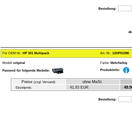
Bestellung:
a
Für OEM-Nr.:
HP 301 Multipack
Art.-Nr.:
12HP01096
Modell:
original
Farbe:
Mehrfarbig
Produktinfo:
Passend für folgende Modelle:
Preise
ohne MwSt.
(zzgl. Versand)
41.93 EUR
49.9
Einzelpreis:
Bestellung: