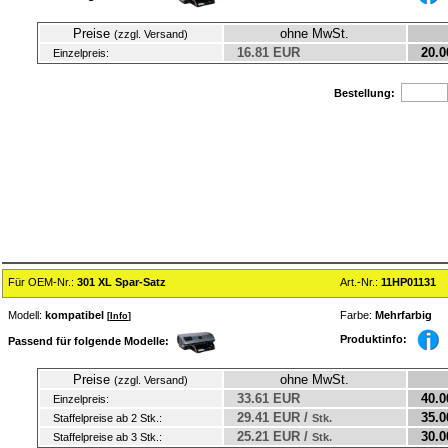
Preise
ohne MwSt.
(zzgl. Versand)
16.81 EUR
20.0
Einzelpreis:
Bestellung:
Für OEM-Nr.:
301 XL Spar-Satz
Art.-Nr.:
11HP01131
Modell:
kompatibel
Farbe:
Mehrfarbig
[
Info
]
Produktinfo:
Passend für folgende Modelle:
Preise
ohne MwSt.
(zzgl. Versand)
33.61 EUR
40.0
Einzelpreis:
29.41 EUR /
35.0
Staffelpreise ab 2 Stk.:
Stk.
25.21 EUR /
30.0
Staffelpreise ab 3 Stk.:
Stk.