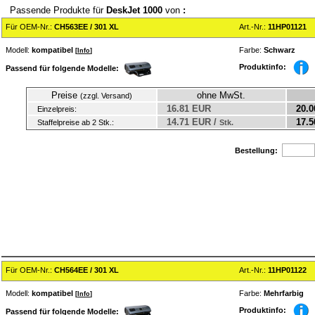
Passende Produkte für
DeskJet 1000
von
:
Für OEM-Nr.:
CH563EE / 301 XL
Art.-Nr.:
11HP01121
Modell:
kompatibel
Farbe:
Schwarz
[
Info
]
Produktinfo:
Passend für folgende Modelle:
Preise
ohne MwSt.
(zzgl. Versand)
16.81 EUR
20.0
Einzelpreis:
14.71 EUR /
17.5
Staffelpreise ab 2 Stk.:
Stk.
Bestellung:
Für OEM-Nr.:
CH564EE / 301 XL
Art.-Nr.:
11HP01122
Modell:
kompatibel
Farbe:
Mehrfarbig
[
Info
]
Produktinfo:
Passend für folgende Modelle: