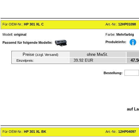
Für OEM-Nr.:
HP 301 XL C
Art.-Nr.:
12HP01098
Modell:
original
Farbe:
Mehrfarbig
Produktinfo:
Passend für folgende Modelle:
Preise
ohne MwSt.
(zzgl. Versand)
39.92 EUR
47.5
Einzelpreis:
Bestellung:
auf La
Für OEM-Nr.:
HP 301 XL BK
Art.-Nr.:
12HP04097