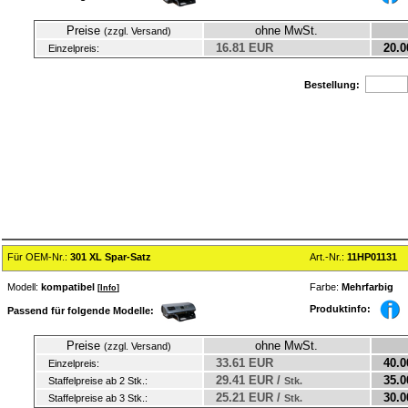
Preise
ohne MwSt.
(zzgl. Versand)
16.81 EUR
20.0
Einzelpreis:
Bestellung:
Für OEM-Nr.:
301 XL Spar-Satz
Art.-Nr.:
11HP01131
Modell:
kompatibel
Farbe:
Mehrfarbig
[
Info
]
Produktinfo:
Passend für folgende Modelle:
Preise
ohne MwSt.
(zzgl. Versand)
33.61 EUR
40.0
Einzelpreis:
29.41 EUR /
35.0
Staffelpreise ab 2 Stk.:
Stk.
25.21 EUR /
30.0
Staffelpreise ab 3 Stk.:
Stk.