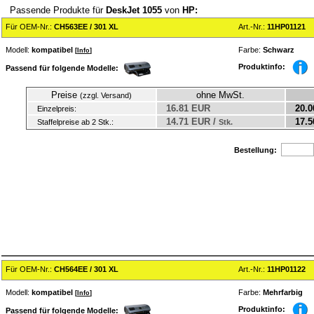
Passende Produkte für
DeskJet 1055
von
HP:
Für OEM-Nr.:
CH563EE / 301 XL
Art.-Nr.:
11HP01121
Modell:
kompatibel
Farbe:
Schwarz
[
Info
]
Produktinfo:
Passend für folgende Modelle:
Preise
ohne MwSt.
(zzgl. Versand)
16.81 EUR
20.0
Einzelpreis:
14.71 EUR /
17.5
Staffelpreise ab 2 Stk.:
Stk.
Bestellung:
Für OEM-Nr.:
CH564EE / 301 XL
Art.-Nr.:
11HP01122
Modell:
kompatibel
Farbe:
Mehrfarbig
[
Info
]
Produktinfo:
Passend für folgende Modelle: