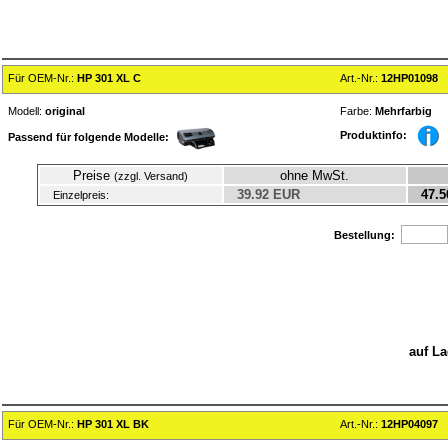
Für OEM-Nr.:
HP 301 XL C
Art.-Nr.:
12HP01098
Modell:
original
Farbe:
Mehrfarbig
Produktinfo:
Passend für folgende Modelle:
Preise
ohne MwSt.
(zzgl. Versand)
39.92 EUR
47.5
Einzelpreis:
Bestellung:
auf La
Für OEM-Nr.:
HP 301 XL BK
Art.-Nr.:
12HP04097