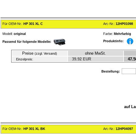
Für OEM-Nr.:
HP 301 XL C
Art.-Nr.:
12HP01098
Modell:
original
Farbe:
Mehrfarbig
Produktinfo:
Passend für folgende Modelle:
Preise
ohne MwSt.
(zzgl. Versand)
39.92 EUR
47.5
Einzelpreis:
Bestellung:
auf La
Für OEM-Nr.:
HP 301 XL BK
Art.-Nr.:
12HP04097