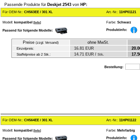
Passende Produkte für
Deskjet 2543
von
HP:
Für OEM-Nr.:
CH563EE / 301 XL
Art.-Nr.:
11HP01121
Modell:
kompatibel
Farbe:
Schwarz
[
Info
]
Produktinfo:
Passend für folgende Modelle:
Preise
ohne MwSt.
(zzgl. Versand)
16.81 EUR
20.0
Einzelpreis:
14.71 EUR /
17.5
Staffelpreise ab 2 Stk.:
Stk.
Bestellung:
Für OEM-Nr.:
CH564EE / 301 XL
Art.-Nr.:
11HP01122
Modell:
kompatibel
Farbe:
Mehrfarbig
[
Info
]
Produktinfo:
Passend für folgende Modelle: