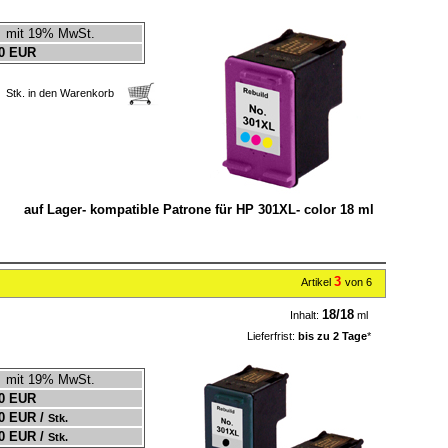
mit 19% MwSt.
0 EUR
Stk. in den Warenkorb
auf Lager- kompatible Patrone für HP 301XL- color 18 ml
3
Artikel
von 6
18/18
Inhalt:
ml
Lieferfrist:
bis zu 2 Tage
*
mit 19% MwSt.
0 EUR
0 EUR /
Stk.
0 EUR /
Stk.