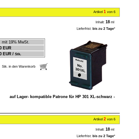
1
Artikel
von 6
18
Inhalt:
ml
Lieferfrist:
bis zu 2 Tage
*
mit 19% MwSt.
0 EUR
0 EUR /
Stk.
Stk. in den Warenkorb
auf Lager- kompatible Patrone für HP 301 XL-schwarz -
2
Artikel
von 6
18
Inhalt:
ml
Lieferfrist:
bis zu 2 Tage
*