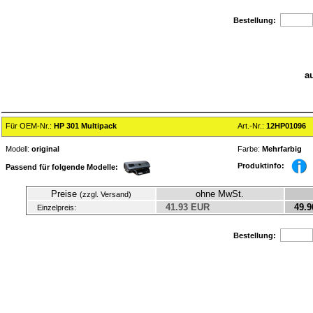
Bestellung:
a
Für OEM-Nr.:
HP 301 Multipack
Art.-Nr.:
12HP01096
Modell:
original
Farbe:
Mehrfarbig
Produktinfo:
Passend für folgende Modelle:
Preise
ohne MwSt.
(zzgl. Versand)
41.93 EUR
49.9
Einzelpreis:
Bestellung: