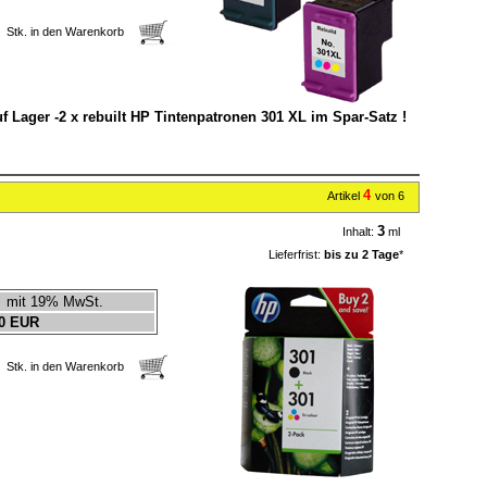
Stk. in den Warenkorb
uf Lager -2 x rebuilt HP Tintenpatronen 301 XL im Spar-Satz !
4
Artikel
von 6
3
Inhalt:
ml
Lieferfrist:
bis zu 2 Tage
*
mit 19% MwSt.
0 EUR
Stk. in den Warenkorb