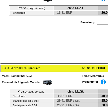
Preise
ohne MwSt.
(zzgl. Versand)
16.81 EUR
20.0
Einzelpreis:
Bestellung:
Für OEM-Nr.:
301 XL Spar-Satz
Art.-Nr.:
11HP01131
Modell:
kompatibel
Farbe:
Mehrfarbig
[
Info
]
Produktinfo:
Passend für folgende Modelle:
Preise
ohne MwSt.
(zzgl. Versand)
33.61 EUR
40.0
Einzelpreis:
29.41 EUR /
35.0
Staffelpreise ab 2 Stk.:
Stk.
25.21 EUR /
30.0
Staffelpreise ab 3 Stk.:
Stk.