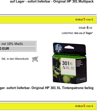
auf Lager - sofort lieferbar - Original HP 301 Multipack
5
Artikel
von 6
6
Inhalt:
ml
Lieferfrist:
bis zu 2 Tage
*
mit 19% MwSt.
0 EUR
Stk. in den Warenkorb
ger -sofort lieferbar- Original HP 301 XL Tintenpatrone farbig
6
Artikel
von 6