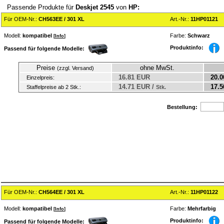
Passende Produkte für
Deskjet 2545
von
HP:
Für OEM-Nr.:
CH563EE / 301 XL
Art.-Nr.:
11HP01121
Modell:
kompatibel
Farbe:
Schwarz
[
Info
]
Produktinfo:
Passend für folgende Modelle:
Preise
ohne MwSt.
(zzgl. Versand)
16.81 EUR
20.0
Einzelpreis:
14.71 EUR /
17.5
Staffelpreise ab 2 Stk.:
Stk.
Bestellung:
Für OEM-Nr.:
CH564EE / 301 XL
Art.-Nr.:
11HP01122
Modell:
kompatibel
Farbe:
Mehrfarbig
[
Info
]
Produktinfo:
Passend für folgende Modelle: