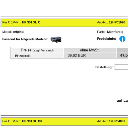
Für OEM-Nr.:
HP 301 XL C
Art.-Nr.:
12HP01098
Modell:
original
Farbe:
Mehrfarbig
Produktinfo:
Passend für folgende Modelle:
Preise
ohne MwSt.
(zzgl. Versand)
39.92 EUR
47.5
Einzelpreis:
Bestellung:
auf La
Für OEM-Nr.:
HP 301 XL BK
Art.-Nr.:
12HP04097