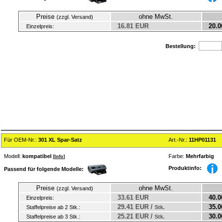
Preise
ohne MwSt.
(zzgl. Versand)
16.81 EUR
20.0
Einzelpreis:
Bestellung:
Für OEM-Nr.:
301 XL Spar-Satz
Art.-Nr.:
11HP01131
Modell:
kompatibel
Farbe:
Mehrfarbig
[
Info
]
Produktinfo:
Passend für folgende Modelle:
Preise
ohne MwSt.
(zzgl. Versand)
33.61 EUR
40.0
Einzelpreis:
29.41 EUR /
35.0
Staffelpreise ab 2 Stk.:
Stk.
25.21 EUR /
30.0
Staffelpreise ab 3 Stk.:
Stk.