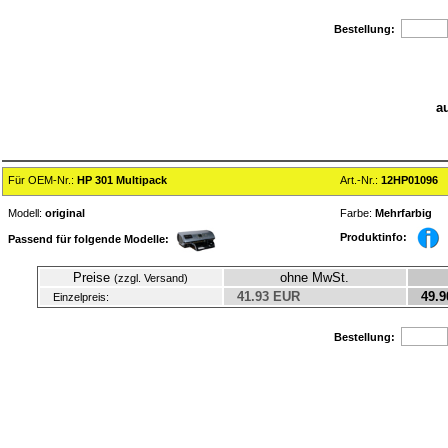
Bestellung:
a
Für OEM-Nr.:
HP 301 Multipack
Art.-Nr.:
12HP01096
Modell:
original
Farbe:
Mehrfarbig
Produktinfo:
Passend für folgende Modelle:
Preise
ohne MwSt.
(zzgl. Versand)
41.93 EUR
49.9
Einzelpreis:
Bestellung: