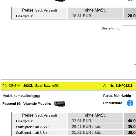
Preise
ohne MwSt.
(zzgl. Versand)
16.81 EUR
20.0
Einzelpreis:
Bestellung:
Für OEM-Nr.:
302XL -Spar-Satz refill
Art.-Nr.:
11HP03211
Modell:
kompatibel
Farbe:
Mehrfarbig
[
Info
]
Produktinfo:
Passend für folgende Modelle:
Preise
ohne MwSt.
(zzgl. Versand)
33.61 EUR
40.0
Einzelpreis:
29.41 EUR /
35.0
Staffelpreise ab 2 Stk.:
Stk.
25.21 EUR /
30.0
Staffelpreise ab 3 Stk.:
Stk.