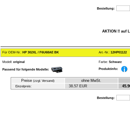
Bestellung:
AKTION !! auf L
Für OEM-Nr.:
HP 302XL / F6U68AE BK
Art.-Nr.:
12HP01122
Modell:
original
Farbe:
Schwarz
Produktinfo:
Passend für folgende Modelle:
Preise
ohne MwSt.
(zzgl. Versand)
38.57 EUR
45.9
Einzelpreis:
Bestellung: