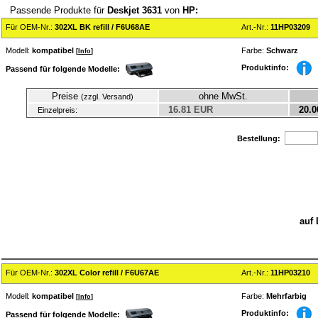
Passende Produkte für
Deskjet 3631
von
HP:
Für OEM-Nr.:
302XL BK refill / F6U68AE
Art.-Nr.:
11HP03209
Modell:
kompatibel
Farbe:
Schwarz
[
Info
]
Produktinfo:
Passend für folgende Modelle:
Preise
ohne MwSt.
(zzgl. Versand)
16.81 EUR
20.0
Einzelpreis:
Bestellung:
auf 
Für OEM-Nr.:
302XL Color refill / F6U67AE
Art.-Nr.:
11HP03210
Modell:
kompatibel
Farbe:
Mehrfarbig
[
Info
]
Produktinfo:
Passend für folgende Modelle: