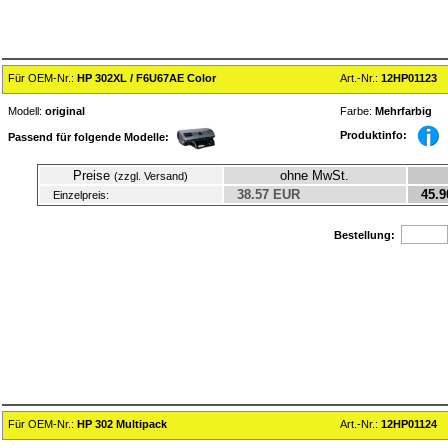
Für OEM-Nr.:
HP 302XL / F6U67AE Color
Art.-Nr.:
12HP01123
Modell:
original
Farbe:
Mehrfarbig
Produktinfo:
Passend für folgende Modelle:
Preise
ohne MwSt.
(zzgl. Versand)
38.57 EUR
45.9
Einzelpreis:
Bestellung:
Für OEM-Nr.:
HP 302 Multipack
Art.-Nr.:
12HP01124