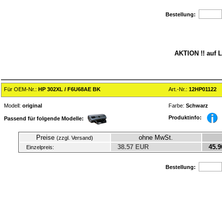
Bestellung:
AKTION !! auf L
Für OEM-Nr.:
HP 302XL / F6U68AE BK
Art.-Nr.:
12HP01122
Modell:
original
Farbe:
Schwarz
Produktinfo:
Passend für folgende Modelle:
Preise
ohne MwSt.
(zzgl. Versand)
38.57 EUR
45.9
Einzelpreis:
Bestellung: