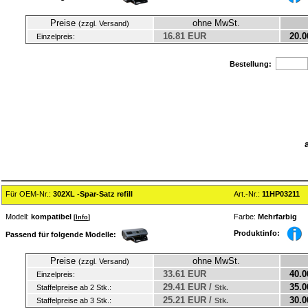
Preise
ohne MwSt.
(zzgl. Versand)
16.81 EUR
20.0
Einzelpreis:
Bestellung:
Für OEM-Nr.:
302XL -Spar-Satz refill
Art.-Nr.:
11HP03211
Modell:
kompatibel
Farbe:
Mehrfarbig
[
Info
]
Produktinfo:
Passend für folgende Modelle:
Preise
ohne MwSt.
(zzgl. Versand)
33.61 EUR
40.0
Einzelpreis:
29.41 EUR /
35.0
Staffelpreise ab 2 Stk.:
Stk.
25.21 EUR /
30.0
Staffelpreise ab 3 Stk.:
Stk.