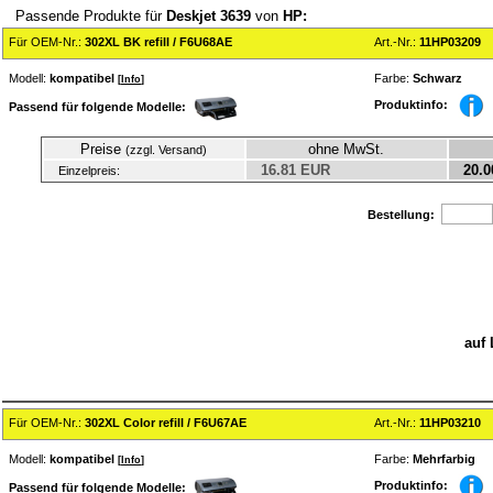
Passende Produkte für
Deskjet 3639
von
HP:
Für OEM-Nr.:
302XL BK refill / F6U68AE
Art.-Nr.:
11HP03209
Modell:
kompatibel
Farbe:
Schwarz
[
Info
]
Produktinfo:
Passend für folgende Modelle:
Preise
ohne MwSt.
(zzgl. Versand)
16.81 EUR
20.0
Einzelpreis:
Bestellung:
auf 
Für OEM-Nr.:
302XL Color refill / F6U67AE
Art.-Nr.:
11HP03210
Modell:
kompatibel
Farbe:
Mehrfarbig
[
Info
]
Produktinfo:
Passend für folgende Modelle: