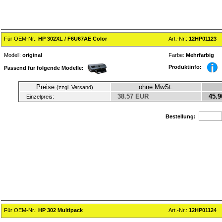
Für OEM-Nr.:
HP 302XL / F6U67AE Color
Art.-Nr.:
12HP01123
Modell:
original
Farbe:
Mehrfarbig
Produktinfo:
Passend für folgende Modelle:
Preise
ohne MwSt.
(zzgl. Versand)
38.57 EUR
45.9
Einzelpreis:
Bestellung:
Für OEM-Nr.:
HP 302 Multipack
Art.-Nr.:
12HP01124