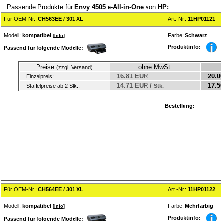
Passende Produkte für
Envy 4505 e-All-in-One
von
HP:
Für OEM-Nr.:
CH563EE / 301 XL
Art.-Nr.:
11HP01121
Modell:
kompatibel
Farbe:
Schwarz
[
Info
]
Produktinfo:
Passend für folgende Modelle:
Preise
ohne MwSt.
(zzgl. Versand)
16.81 EUR
20.0
Einzelpreis:
14.71 EUR /
17.5
Staffelpreise ab 2 Stk.:
Stk.
Bestellung:
Für OEM-Nr.:
CH564EE / 301 XL
Art.-Nr.:
11HP01122
Modell:
kompatibel
Farbe:
Mehrfarbig
[
Info
]
Produktinfo:
Passend für folgende Modelle: