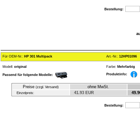
Bestellung:
a
Für OEM-Nr.:
HP 301 Multipack
Art.-Nr.:
12HP01096
Modell:
original
Farbe:
Mehrfarbig
Produktinfo:
Passend für folgende Modelle:
Preise
ohne MwSt.
(zzgl. Versand)
41.93 EUR
49.9
Einzelpreis:
Bestellung: