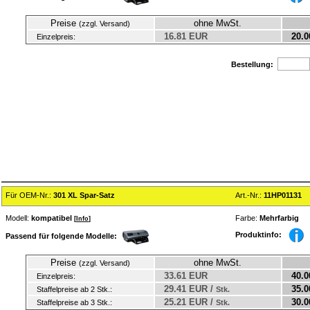
Preise
ohne MwSt.
(zzgl. Versand)
16.81 EUR
20.0
Einzelpreis:
Bestellung:
Für OEM-Nr.:
301 XL Spar-Satz
Art.-Nr.:
11HP01131
Modell:
kompatibel
Farbe:
Mehrfarbig
[
Info
]
Produktinfo:
Passend für folgende Modelle:
Preise
ohne MwSt.
(zzgl. Versand)
33.61 EUR
40.0
Einzelpreis:
29.41 EUR /
35.0
Staffelpreise ab 2 Stk.:
Stk.
25.21 EUR /
30.0
Staffelpreise ab 3 Stk.:
Stk.