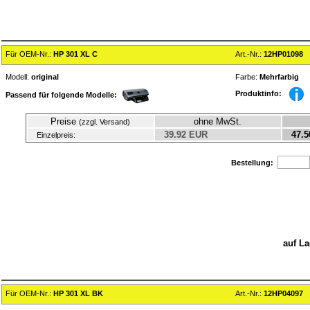
Für OEM-Nr.:
HP 301 XL C
Art.-Nr.:
12HP01098
Modell:
original
Farbe:
Mehrfarbig
Produktinfo:
Passend für folgende Modelle:
Preise
ohne MwSt.
(zzgl. Versand)
39.92 EUR
47.5
Einzelpreis:
Bestellung:
auf La
Für OEM-Nr.:
HP 301 XL BK
Art.-Nr.:
12HP04097