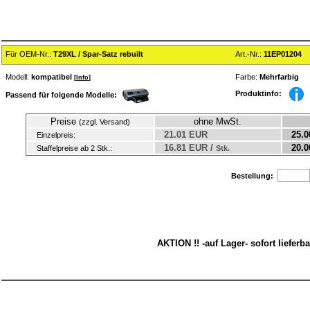
Für OEM-Nr.:
T29XL / Spar-Satz rebuilt
Art.-Nr.:
11EP01204
Modell:
kompatibel
Farbe:
Mehrfarbig
[
Info
]
Produktinfo:
Passend für folgende Modelle:
Preise
ohne MwSt.
(zzgl. Versand)
21.01 EUR
25.0
Einzelpreis:
16.81 EUR /
20.0
Staffelpreise ab 2 Stk.:
Stk.
Bestellung:
AKTION !! -auf Lager- sofort lieferb