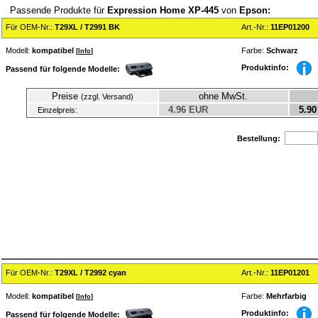
Passende Produkte für
Expression Home XP-445
von
Epson:
Für OEM-Nr.:
T29XL / T2991 BK
Art.-Nr.:
11EP01200
Modell:
kompatibel
Farbe:
Schwarz
[
Info
]
Produktinfo:
Passend für folgende Modelle:
Preise
ohne MwSt.
(zzgl. Versand)
4.96 EUR
5.90
Einzelpreis:
Bestellung:
Für OEM-Nr.:
T29XL / T2992 cyan
Art.-Nr.:
11EP01201
Modell:
kompatibel
Farbe:
Mehrfarbig
[
Info
]
Produktinfo:
Passend für folgende Modelle: