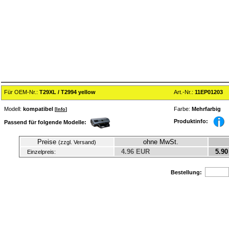
Für OEM-Nr.:
T29XL / T2994 yellow
Art.-Nr.:
11EP01203
Modell:
kompatibel
Farbe:
Mehrfarbig
[
Info
]
Produktinfo:
Passend für folgende Modelle:
Preise
ohne MwSt.
(zzgl. Versand)
4.96 EUR
5.90
Einzelpreis:
Bestellung: