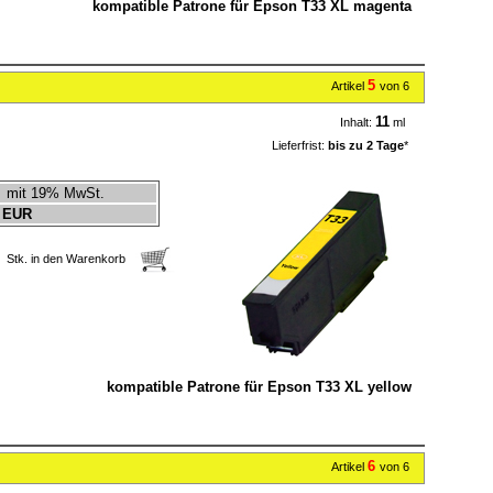
kompatible Patrone für Epson T33 XL magenta
5
Artikel
von 6
11
Inhalt:
ml
Lieferfrist:
bis zu 2 Tage
*
mit 19% MwSt.
 EUR
Stk. in den Warenkorb
kompatible Patrone für Epson T33 XL yellow
6
Artikel
von 6