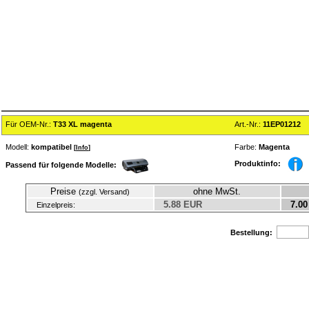
Für OEM-Nr.:
T33 XL magenta
Art.-Nr.:
11EP01212
Modell:
kompatibel
Farbe:
Magenta
[
Info
]
Produktinfo:
Passend für folgende Modelle:
Preise
ohne MwSt.
(zzgl. Versand)
5.88 EUR
7.00
Einzelpreis:
Bestellung: