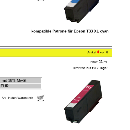
kompatible Patrone für Epson T33 XL cyan
4
Artikel
von 6
11
Inhalt:
ml
Lieferfrist:
bis zu 2 Tage
*
mit 19% MwSt.
 EUR
Stk. in den Warenkorb