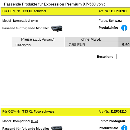
Passende Produkte für
Expression Premium XP-530
von
:
Für OEM-Nr.:
T33 XL schwarz
Art.-Nr.:
11EP01209
Modell:
kompatibel
Farbe:
Schwarz
[
Info
]
Produktinfo:
Passend für folgende Modelle:
Preise
ohne MwSt.
(zzgl. Versand)
7.98 EUR
9.50
Einzelpreis:
Bestellung:
Für OEM-Nr.:
T33 XL Foto schwarz
Art.-Nr.:
11EP01210
Modell:
kompatibel
Farbe:
Photograu
[
Info
]
Produktinfo:
Passend für folgende Modelle: