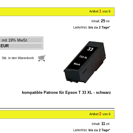
1
Artikel
von 6
25
Inhalt:
ml
Lieferfrist:
bis zu 2 Tage
*
mit 19% MwSt.
 EUR
Stk. in den Warenkorb
kompatible Patrone für Epson T 33 XL - schwarz
2
Artikel
von 6
11
Inhalt:
ml
Lieferfrist:
bis zu 2 Tage
*