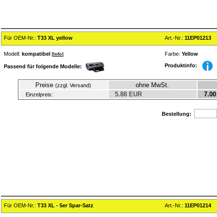
Für OEM-Nr.:
T33 XL yellow
Art.-Nr.:
11EP01213
Modell:
kompatibel
Farbe:
Yellow
[
Info
]
Produktinfo:
Passend für folgende Modelle:
Preise
ohne MwSt.
(zzgl. Versand)
5.88 EUR
7.00
Einzelpreis:
Bestellung:
Für OEM-Nr.:
T33 XL - 5er Spar-Satz
Art.-Nr.:
11EP01214