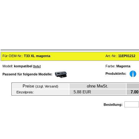
Für OEM-Nr.:
T33 XL magenta
Art.-Nr.:
11EP01212
Modell:
kompatibel
Farbe:
Magenta
[
Info
]
Produktinfo:
Passend für folgende Modelle:
Preise
ohne MwSt.
(zzgl. Versand)
5.88 EUR
7.00
Einzelpreis:
Bestellung: