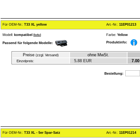
Für OEM-Nr.:
T33 XL yellow
Art.-Nr.:
11EP01213
Modell:
kompatibel
Farbe:
Yellow
[
Info
]
Produktinfo:
Passend für folgende Modelle:
Preise
ohne MwSt.
(zzgl. Versand)
5.88 EUR
7.00
Einzelpreis:
Bestellung:
Für OEM-Nr.:
T33 XL - 5er Spar-Satz
Art.-Nr.:
11EP01214