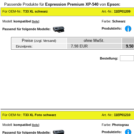
Passende Produkte für
Expression Premium XP-540
von
Epson:
Für OEM-Nr.:
T33 XL schwarz
Art.-Nr.:
11EP01209
Modell:
kompatibel
Farbe:
Schwarz
[
Info
]
Produktinfo:
Passend für folgende Modelle:
Preise
ohne MwSt.
(zzgl. Versand)
7.98 EUR
9.50
Einzelpreis:
Bestellung:
Für OEM-Nr.:
T33 XL Foto schwarz
Art.-Nr.:
11EP01210
Modell:
kompatibel
Farbe:
Photograu
[
Info
]
Produktinfo:
Passend für folgende Modelle: