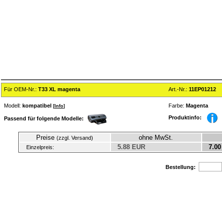
Für OEM-Nr.:
T33 XL magenta
Art.-Nr.:
11EP01212
Modell:
kompatibel
Farbe:
Magenta
[
Info
]
Produktinfo:
Passend für folgende Modelle:
Preise
ohne MwSt.
(zzgl. Versand)
5.88 EUR
7.00
Einzelpreis:
Bestellung: