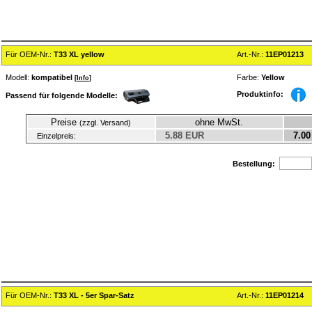
Für OEM-Nr.:
T33 XL yellow
Art.-Nr.:
11EP01213
Modell:
kompatibel
Farbe:
Yellow
[
Info
]
Produktinfo:
Passend für folgende Modelle:
Preise
ohne MwSt.
(zzgl. Versand)
5.88 EUR
7.00
Einzelpreis:
Bestellung:
Für OEM-Nr.:
T33 XL - 5er Spar-Satz
Art.-Nr.:
11EP01214