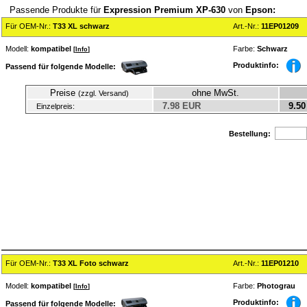
Passende Produkte für
Expression Premium XP-630
von
Epson:
Für OEM-Nr.:
T33 XL schwarz
Art.-Nr.:
11EP01209
Modell:
kompatibel
Farbe:
Schwarz
[
Info
]
Produktinfo:
Passend für folgende Modelle:
Preise
ohne MwSt.
(zzgl. Versand)
7.98 EUR
9.50
Einzelpreis:
Bestellung:
Für OEM-Nr.:
T33 XL Foto schwarz
Art.-Nr.:
11EP01210
Modell:
kompatibel
Farbe:
Photograu
[
Info
]
Produktinfo:
Passend für folgende Modelle: