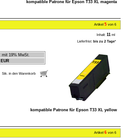
kompatible Patrone für Epson T33 XL magenta
5
Artikel
von 6
11
Inhalt:
ml
Lieferfrist:
bis zu 2 Tage
*
mit 19% MwSt.
 EUR
Stk. in den Warenkorb
kompatible Patrone für Epson T33 XL yellow
6
Artikel
von 6