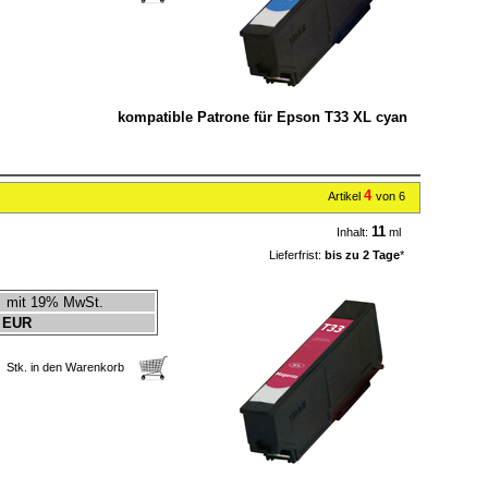
kompatible Patrone für Epson T33 XL cyan
4
Artikel
von 6
11
Inhalt:
ml
Lieferfrist:
bis zu 2 Tage
*
mit 19% MwSt.
 EUR
Stk. in den Warenkorb