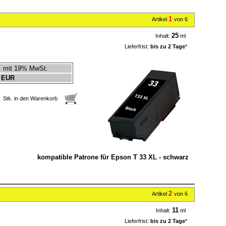
1
Artikel
von 6
25
Inhalt:
ml
Lieferfrist:
bis zu 2 Tage
*
mit 19% MwSt.
 EUR
Stk. in den Warenkorb
kompatible Patrone für Epson T 33 XL - schwarz
2
Artikel
von 6
11
Inhalt:
ml
Lieferfrist:
bis zu 2 Tage
*