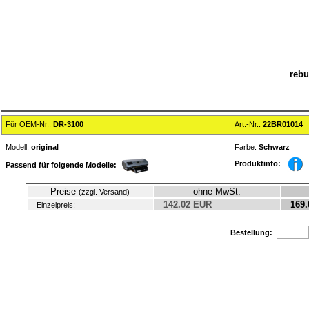
rebu
Für OEM-Nr.:
DR-3100
Art.-Nr.:
22BR01014
Modell:
original
Farbe:
Schwarz
Produktinfo:
Passend für folgende Modelle:
Preise
ohne MwSt.
(zzgl. Versand)
142.02 EUR
169.
Einzelpreis:
Bestellung: