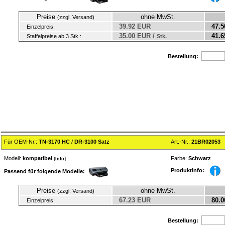
Preise
ohne MwSt.
(zzgl. Versand)
39.92 EUR
47.5
Einzelpreis:
35.00 EUR /
41.6
Staffelpreise ab 3 Stk.:
Stk.
Bestellung:
Für OEM-Nr.:
TN-3170 HC / DR-3100 Satz
Art.-Nr.:
21BR02053
Modell:
kompatibel
Farbe:
Schwarz
[
Info
]
Produktinfo:
Passend für folgende Modelle:
Preise
ohne MwSt.
(zzgl. Versand)
67.23 EUR
80.0
Einzelpreis:
Bestellung: