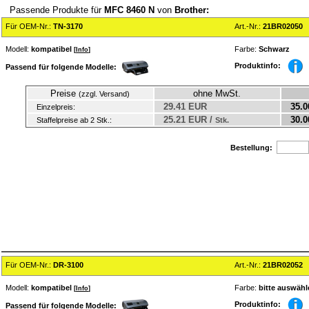
Passende Produkte für
MFC 8460 N
von
Brother:
Für OEM-Nr.:
TN-3170
Art.-Nr.:
21BR02050
Modell:
kompatibel
Farbe:
Schwarz
[
Info
]
Produktinfo:
Passend für folgende Modelle:
Preise
ohne MwSt.
(zzgl. Versand)
29.41 EUR
35.0
Einzelpreis:
25.21 EUR /
30.0
Staffelpreise ab 2 Stk.:
Stk.
Bestellung:
Für OEM-Nr.:
DR-3100
Art.-Nr.:
21BR02052
Modell:
kompatibel
Farbe:
bitte auswähl
[
Info
]
Produktinfo:
Passend für folgende Modelle: