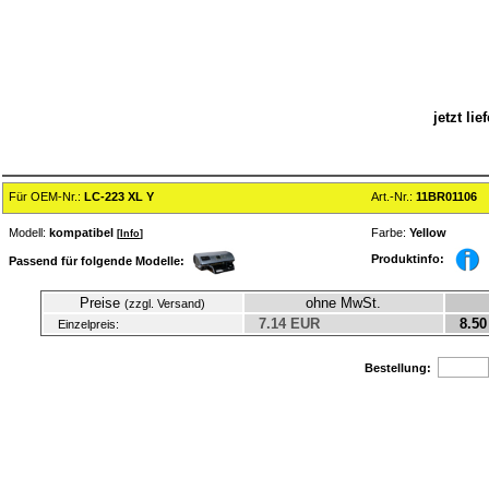
jetzt li
Für OEM-Nr.:
LC-223 XL Y
Art.-Nr.:
11BR01106
Modell:
kompatibel
Farbe:
Yellow
[
Info
]
Produktinfo:
Passend für folgende Modelle:
Preise
ohne MwSt.
(zzgl. Versand)
7.14 EUR
8.50
Einzelpreis:
Bestellung: