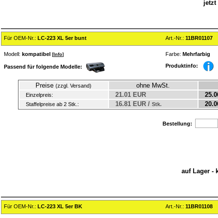
jetz
Für OEM-Nr.:
LC-223 XL 5er bunt
Art.-Nr.:
11BR01107
Modell:
kompatibel
Farbe:
Mehrfarbig
[
Info
]
Produktinfo:
Passend für folgende Modelle:
Preise
ohne MwSt.
(zzgl. Versand)
21.01 EUR
25.0
Einzelpreis:
16.81 EUR /
20.0
Staffelpreise ab 2 Stk.:
Stk.
Bestellung:
auf Lager - 
Für OEM-Nr.:
LC-223 XL 5er BK
Art.-Nr.:
11BR01108