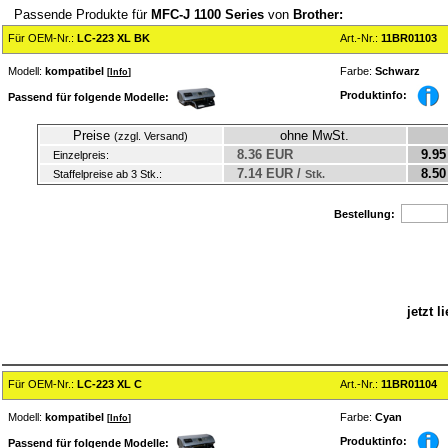
Passende Produkte für
MFC-J 1100 Series
von
Brother:
Für OEM-Nr.:
LC-223 XL BK
Art.-Nr.:
11BR01103
Modell:
kompatibel
Farbe:
Schwarz
[
Info
]
Produktinfo:
Passend für folgende Modelle:
Preise
ohne MwSt.
(zzgl. Versand)
8.36 EUR
9.95
Einzelpreis:
7.14 EUR /
8.50
Staffelpreise ab 3 Stk.:
Stk.
Bestellung:
jetzt 
Für OEM-Nr.:
LC-223 XL C
Art.-Nr.:
11BR01104
Modell:
kompatibel
Farbe:
Cyan
[
Info
]
Produktinfo:
Passend für folgende Modelle: