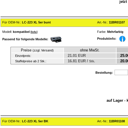
jetz
Für OEM-Nr.:
LC-223 XL 5er bunt
Art.-Nr.:
11BR01107
Modell:
kompatibel
Farbe:
Mehrfarbig
[
Info
]
Produktinfo:
Passend für folgende Modelle:
Preise
ohne MwSt.
(zzgl. Versand)
21.01 EUR
25.0
Einzelpreis:
16.81 EUR /
20.0
Staffelpreise ab 2 Stk.:
Stk.
Bestellung:
auf Lager - 
Für OEM-Nr.:
LC-223 XL 5er BK
Art.-Nr.:
11BR01108