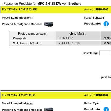
Passende Produkte für
MFC-J 4425 DW
von
Brother:
Für OEM-Nr.:
LC-223 XL BK
Art.-Nr.:
11BR01103
Modell:
kompatibel
Farbe:
Schwarz
[
Info
]
Produktinfo:
Passend für folgende Modelle:
Preise
ohne MwSt.
(zzgl. Versand)
8.36 EUR
9.95
Einzelpreis:
7.14 EUR /
8.50
Staffelpreise ab 3 Stk.:
Stk.
Bestellung:
jetzt 
Für OEM-Nr.:
LC-223 XL C
Art.-Nr.:
11BR01104
Modell:
kompatibel
Farbe:
Cyan
[
Info
]
Produktinfo:
Passend für folgende Modelle: