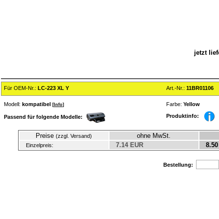
jetzt li
Für OEM-Nr.:
LC-223 XL Y
Art.-Nr.:
11BR01106
Modell:
kompatibel
Farbe:
Yellow
[
Info
]
Produktinfo:
Passend für folgende Modelle:
Preise
ohne MwSt.
(zzgl. Versand)
7.14 EUR
8.50
Einzelpreis:
Bestellung: