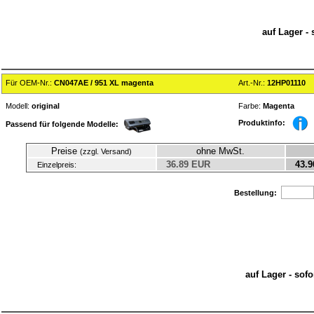
auf Lager - 
Für OEM-Nr.:
CN047AE / 951 XL magenta
Art.-Nr.:
12HP01110
Modell:
original
Farbe:
Magenta
Produktinfo:
Passend für folgende Modelle:
Preise
ohne MwSt.
(zzgl. Versand)
36.89 EUR
43.9
Einzelpreis:
Bestellung:
auf Lager - sof