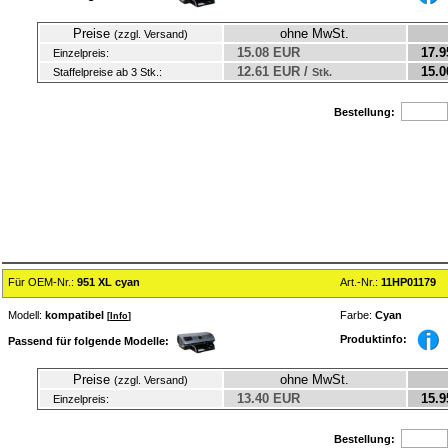
Preise
ohne MwSt.
(zzgl. Versand)
15.08 EUR
17.9
Einzelpreis:
12.61 EUR /
15.0
Staffelpreise ab 3 Stk.:
Stk.
Bestellung:
Für OEM-Nr.:
951 XL cyan
Art.-Nr.:
11HP01179
Modell:
kompatibel
Farbe:
Cyan
[
Info
]
Produktinfo:
Passend für folgende Modelle:
Preise
ohne MwSt.
(zzgl. Versand)
13.40 EUR
15.9
Einzelpreis:
Bestellung: