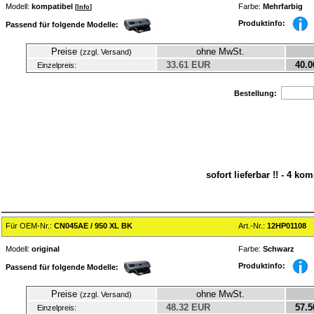
Modell:
kompatibel
Farbe:
Mehrfarbig
[
Info
]
Produktinfo:
Passend für folgende Modelle:
Preise
ohne MwSt.
(zzgl. Versand)
33.61 EUR
40.0
Einzelpreis:
Bestellung:
sofort lieferbar !! - 4 k
Für OEM-Nr.:
CN045AE / 950 XL BK
Art.-Nr.:
12HP01108
Modell:
original
Farbe:
Schwarz
Produktinfo:
Passend für folgende Modelle:
Preise
ohne MwSt.
(zzgl. Versand)
48.32 EUR
57.5
Einzelpreis: