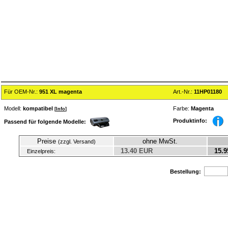
Für OEM-Nr.:
951 XL magenta
Art.-Nr.:
11HP01180
Modell:
kompatibel
Farbe:
Magenta
[
Info
]
Produktinfo:
Passend für folgende Modelle:
Preise
ohne MwSt.
(zzgl. Versand)
13.40 EUR
15.9
Einzelpreis:
Bestellung: