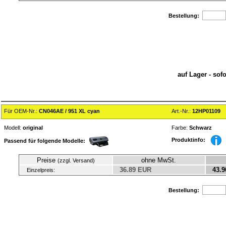
Bestellung:
auf Lager - sof
Für OEM-Nr.:
CN046AE / 951 XL cyan
Art.-Nr.:
12HP01109
Modell:
original
Farbe:
Schwarz
Produktinfo:
Passend für folgende Modelle:
Preise
ohne MwSt.
(zzgl. Versand)
36.89 EUR
43.9
Einzelpreis:
Bestellung: