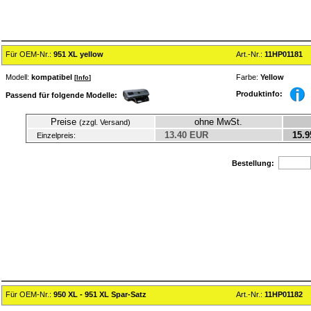
Für OEM-Nr.:
951 XL yellow
Art.-Nr.:
11HP01181
Modell:
kompatibel
Farbe:
Yellow
[
Info
]
Produktinfo:
Passend für folgende Modelle:
Preise
ohne MwSt.
(zzgl. Versand)
13.40 EUR
15.9
Einzelpreis:
Bestellung:
Für OEM-Nr.:
950 XL - 951 XL Spar-Satz
Art.-Nr.:
11HP01182