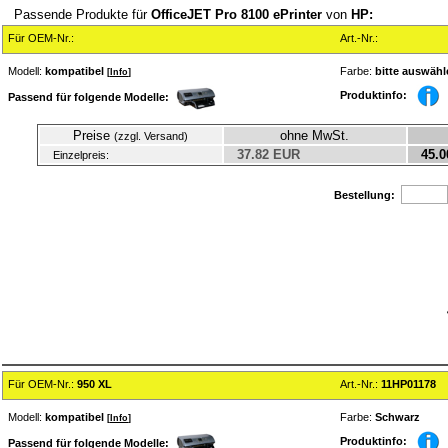
Passende Produkte für
OfficeJET Pro 8100 ePrinter
von
HP:
Für OEM-Nr.:
Art.-Nr.:
Modell:
kompatibel
Farbe:
bitte auswähl
[
Info
]
Produktinfo:
Passend für folgende Modelle:
Preise
ohne MwSt.
(zzgl. Versand)
37.82 EUR
45.0
Einzelpreis:
Bestellung:
Für OEM-Nr.:
950 XL
Art.-Nr.:
11HP01178
Modell:
kompatibel
Farbe:
Schwarz
[
Info
]
Produktinfo:
Passend für folgende Modelle: