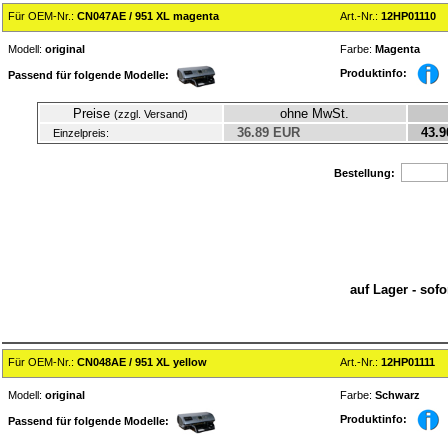
Für OEM-Nr.:
CN047AE / 951 XL magenta
Art.-Nr.:
12HP01110
Modell:
original
Farbe:
Magenta
Produktinfo:
Passend für folgende Modelle:
Preise
ohne MwSt.
(zzgl. Versand)
36.89 EUR
43.9
Einzelpreis:
Bestellung:
auf Lager - sof
Für OEM-Nr.:
CN048AE / 951 XL yellow
Art.-Nr.:
12HP01111
Modell:
original
Farbe:
Schwarz
Produktinfo:
Passend für folgende Modelle: