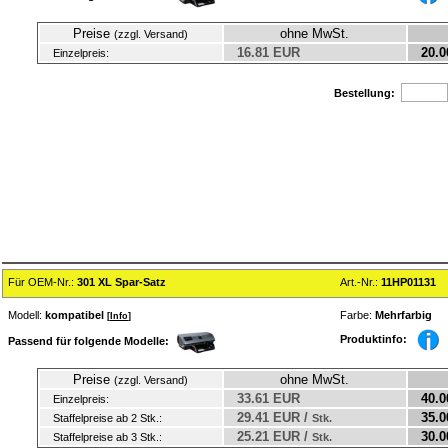
Preise
ohne MwSt.
(zzgl. Versand)
16.81 EUR
20.0
Einzelpreis:
Bestellung:
Für OEM-Nr.:
301 XL Spar-Satz
Art.-Nr.:
11HP01131
Modell:
kompatibel
Farbe:
Mehrfarbig
[
Info
]
Produktinfo:
Passend für folgende Modelle:
Preise
ohne MwSt.
(zzgl. Versand)
33.61 EUR
40.0
Einzelpreis:
29.41 EUR /
35.0
Staffelpreise ab 2 Stk.:
Stk.
25.21 EUR /
30.0
Staffelpreise ab 3 Stk.:
Stk.