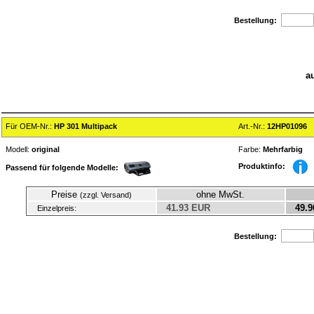
Bestellung:
a
Für OEM-Nr.:
HP 301 Multipack
Art.-Nr.:
12HP01096
Modell:
original
Farbe:
Mehrfarbig
Produktinfo:
Passend für folgende Modelle:
Preise
ohne MwSt.
(zzgl. Versand)
41.93 EUR
49.9
Einzelpreis:
Bestellung: