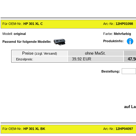
Für OEM-Nr.:
HP 301 XL C
Art.-Nr.:
12HP01098
Modell:
original
Farbe:
Mehrfarbig
Produktinfo:
Passend für folgende Modelle:
Preise
ohne MwSt.
(zzgl. Versand)
39.92 EUR
47.5
Einzelpreis:
Bestellung:
auf La
Für OEM-Nr.:
HP 301 XL BK
Art.-Nr.:
12HP04097