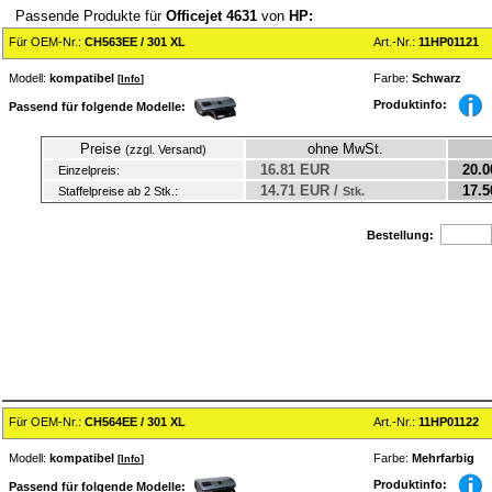
Passende Produkte für
Officejet 4631
von
HP:
Für OEM-Nr.:
CH563EE / 301 XL
Art.-Nr.:
11HP01121
Modell:
kompatibel
Farbe:
Schwarz
[
Info
]
Produktinfo:
Passend für folgende Modelle:
Preise
ohne MwSt.
(zzgl. Versand)
16.81 EUR
20.0
Einzelpreis:
14.71 EUR /
17.5
Staffelpreise ab 2 Stk.:
Stk.
Bestellung:
Für OEM-Nr.:
CH564EE / 301 XL
Art.-Nr.:
11HP01122
Modell:
kompatibel
Farbe:
Mehrfarbig
[
Info
]
Produktinfo:
Passend für folgende Modelle: