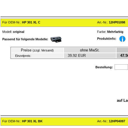
Für OEM-Nr.:
HP 301 XL C
Art.-Nr.:
12HP01098
Modell:
original
Farbe:
Mehrfarbig
Produktinfo:
Passend für folgende Modelle:
Preise
ohne MwSt.
(zzgl. Versand)
39.92 EUR
47.5
Einzelpreis:
Bestellung:
auf La
Für OEM-Nr.:
HP 301 XL BK
Art.-Nr.:
12HP04097