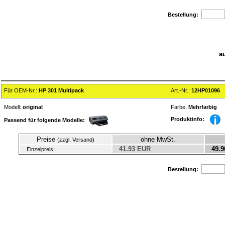
Bestellung:
a
Für OEM-Nr.:
HP 301 Multipack
Art.-Nr.:
12HP01096
Modell:
original
Farbe:
Mehrfarbig
Produktinfo:
Passend für folgende Modelle:
Preise
ohne MwSt.
(zzgl. Versand)
41.93 EUR
49.9
Einzelpreis:
Bestellung: