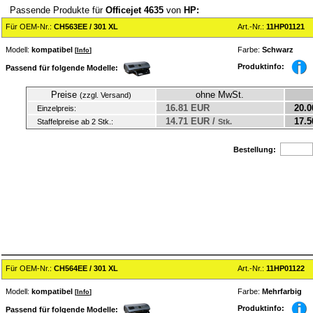
Passende Produkte für
Officejet 4635
von
HP:
Für OEM-Nr.:
CH563EE / 301 XL
Art.-Nr.:
11HP01121
Modell:
kompatibel
Farbe:
Schwarz
[
Info
]
Produktinfo:
Passend für folgende Modelle:
Preise
ohne MwSt.
(zzgl. Versand)
16.81 EUR
20.0
Einzelpreis:
14.71 EUR /
17.5
Staffelpreise ab 2 Stk.:
Stk.
Bestellung:
Für OEM-Nr.:
CH564EE / 301 XL
Art.-Nr.:
11HP01122
Modell:
kompatibel
Farbe:
Mehrfarbig
[
Info
]
Produktinfo:
Passend für folgende Modelle: