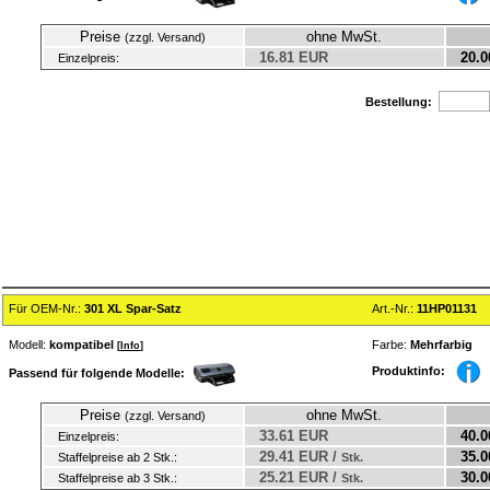
Preise
ohne MwSt.
(zzgl. Versand)
16.81 EUR
20.0
Einzelpreis:
Bestellung:
Für OEM-Nr.:
301 XL Spar-Satz
Art.-Nr.:
11HP01131
Modell:
kompatibel
Farbe:
Mehrfarbig
[
Info
]
Produktinfo:
Passend für folgende Modelle:
Preise
ohne MwSt.
(zzgl. Versand)
33.61 EUR
40.0
Einzelpreis:
29.41 EUR /
35.0
Staffelpreise ab 2 Stk.:
Stk.
25.21 EUR /
30.0
Staffelpreise ab 3 Stk.:
Stk.