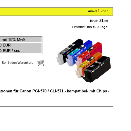
1
Artikel
von 1
21
Inhalt:
ml
Lieferfrist:
bis zu 2 Tage
*
mit 19% MwSt.
0 EUR
0 EUR /
Stk.
Stk. in den Warenkorb
Patronen für Canon PGI-570 / CLI-571 - kompatibel- mit Chips -