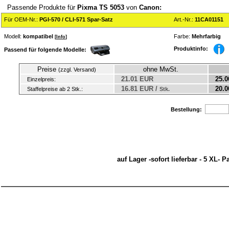
Passende Produkte für
Pixma TS 5053
von
Canon:
Für OEM-Nr.:
PGI-570 / CLI-571 Spar-Satz
Art.-Nr.:
11CA01151
Modell:
kompatibel
Farbe:
Mehrfarbig
[
Info
]
Produktinfo:
Passend für folgende Modelle:
Preise
ohne MwSt.
(zzgl. Versand)
21.01 EUR
25.0
Einzelpreis:
16.81 EUR /
20.0
Staffelpreise ab 2 Stk.:
Stk.
Bestellung:
auf Lager -sofort lieferbar - 5 XL- 