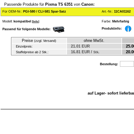
Passende Produkte für
Pixma TS 6351
von
Canon:
Für OEM-Nr.:
PGI-580 / CLI-581 Spar-Satz
Art.-Nr.:
11CA01162
Modell:
kompatibel
Farbe:
Mehrfarbig
[
Info
]
Produktinfo:
Passend für folgende Modelle:
Preise
ohne MwSt.
(zzgl. Versand)
21.01 EUR
25.0
Einzelpreis:
16.81 EUR /
20.0
Staffelpreise ab 2 Stk.:
Stk.
Bestellung:
auf Lager- sofort liefer