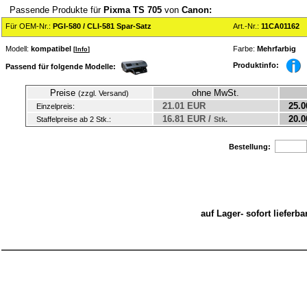
Passende Produkte für
Pixma TS 705
von
Canon:
Für OEM-Nr.:
PGI-580 / CLI-581 Spar-Satz
Art.-Nr.:
11CA01162
Modell:
kompatibel
Farbe:
Mehrfarbig
[
Info
]
Produktinfo:
Passend für folgende Modelle:
Preise
ohne MwSt.
(zzgl. Versand)
21.01 EUR
25.0
Einzelpreis:
16.81 EUR /
20.0
Staffelpreise ab 2 Stk.:
Stk.
Bestellung:
auf Lager- sofort liefer