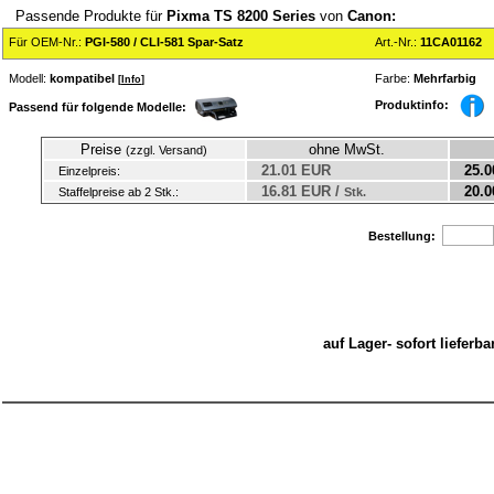
Passende Produkte für
Pixma TS 8200 Series
von
Canon:
Für OEM-Nr.:
PGI-580 / CLI-581 Spar-Satz
Art.-Nr.:
11CA01162
Modell:
kompatibel
Farbe:
Mehrfarbig
[
Info
]
Produktinfo:
Passend für folgende Modelle:
Preise
ohne MwSt.
(zzgl. Versand)
21.01 EUR
25.0
Einzelpreis:
16.81 EUR /
20.0
Staffelpreise ab 2 Stk.:
Stk.
Bestellung:
auf Lager- sofort liefer