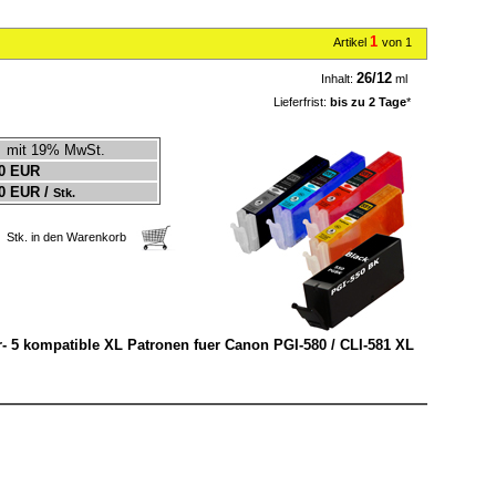
1
Artikel
von 1
26/12
Inhalt:
ml
Lieferfrist:
bis zu 2 Tage
*
mit 19% MwSt.
0 EUR
0 EUR /
Stk.
Stk. in den Warenkorb
bar- 5 kompatible XL Patronen fuer Canon PGI-580 / CLI-581 XL