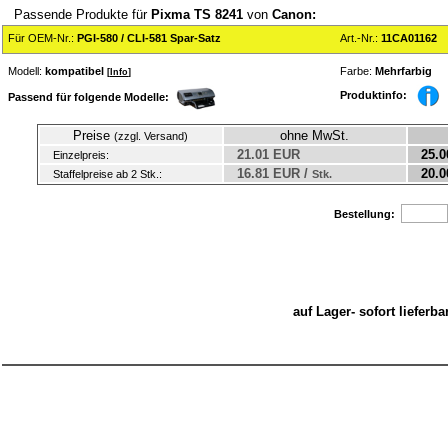
Passende Produkte für
Pixma TS 8241
von
Canon:
Für OEM-Nr.:
PGI-580 / CLI-581 Spar-Satz
Art.-Nr.:
11CA01162
Modell:
kompatibel
Farbe:
Mehrfarbig
[
Info
]
Produktinfo:
Passend für folgende Modelle:
Preise
ohne MwSt.
(zzgl. Versand)
21.01 EUR
25.0
Einzelpreis:
16.81 EUR /
20.0
Staffelpreise ab 2 Stk.:
Stk.
Bestellung:
auf Lager- sofort liefer