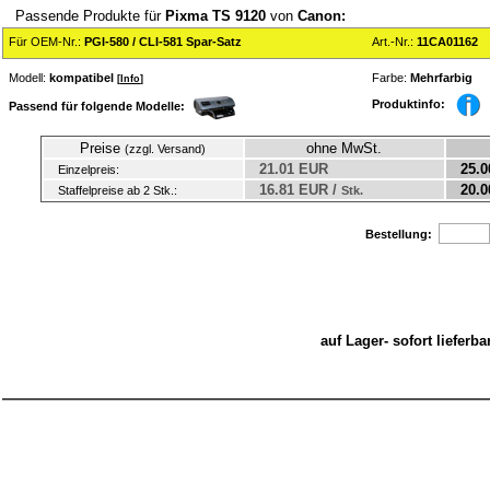
Passende Produkte für
Pixma TS 9120
von
Canon:
Für OEM-Nr.:
PGI-580 / CLI-581 Spar-Satz
Art.-Nr.:
11CA01162
Modell:
kompatibel
Farbe:
Mehrfarbig
[
Info
]
Produktinfo:
Passend für folgende Modelle:
Preise
ohne MwSt.
(zzgl. Versand)
21.01 EUR
25.0
Einzelpreis:
16.81 EUR /
20.0
Staffelpreise ab 2 Stk.:
Stk.
Bestellung:
auf Lager- sofort liefer