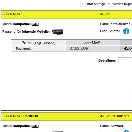
Zu Ihrer Anfrage "
" wurden folge
Für OEM-Nr.:
Art.-Nr.:
Modell:
kompatibel
Farbe:
bitte auswähl
[
Info
]
Produktinfo:
Passend für folgende Modelle:
Preise
ohne MwSt.
(zzgl. Versand)
37.82 EUR
45.0
Einzelpreis:
Bestellung:
Für OEM-Nr.:
LC-900BK
Art.-Nr.:
11BR01001
Modell:
kompatibel
Farbe:
Schwarz
[
Info
]