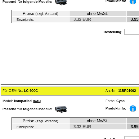
Produktinfo:
Passend für folgende Modelle:
Preise
ohne MwSt.
(zzgl. Versand)
3.32 EUR
3.95
Einzelpreis:
Bestellung:
Für OEM-Nr.:
LC-900C
Art.-Nr.:
11BR01002
Modell:
kompatibel
Farbe:
Cyan
[
Info
]
Produktinfo:
Passend für folgende Modelle:
Preise
ohne MwSt.
(zzgl. Versand)
3.32 EUR
3.95
Einzelpreis: