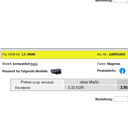
Bestellung:
Für OEM-Nr.:
LC-900M
Art.-Nr.:
11BR01003
Modell:
kompatibel
Farbe:
Magenta
[
Info
]
Produktinfo:
Passend für folgende Modelle:
Preise
ohne MwSt.
(zzgl. Versand)
3.32 EUR
3.95
Einzelpreis:
Bestellung: