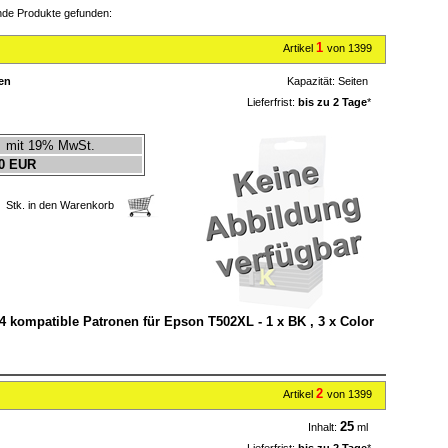
nde Produkte gefunden:
1
Artikel
von 1399
en
Kapazität:
Seiten
Lieferfrist:
bis zu 2 Tage
*
mit 19% MwSt.
0 EUR
Stk. in den Warenkorb
4 kompatible Patronen für Epson T502XL - 1 x BK , 3 x Color
2
Artikel
von 1399
25
Inhalt:
ml