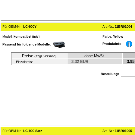
Für OEM-Nr.:
LC-900Y
Art.-Nr.:
11BR01004
Modell:
kompatibel
Farbe:
Yellow
[
Info
]
Produktinfo:
Passend für folgende Modelle:
Preise
ohne MwSt.
(zzgl. Versand)
3.32 EUR
3.95
Einzelpreis:
Bestellung:
Für OEM-Nr.:
LC-900 Satz
Art.-Nr.:
11BR01005