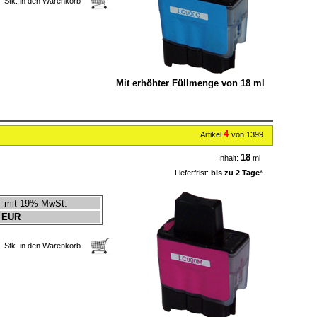
Stk. in den Warenkorb
Mit erhöhter Füllmenge von 18 ml
4
Artikel
von 1399
18
Inhalt:
ml
Lieferfrist:
bis zu 2 Tage
*
mit 19% MwSt.
 EUR
Stk. in den Warenkorb