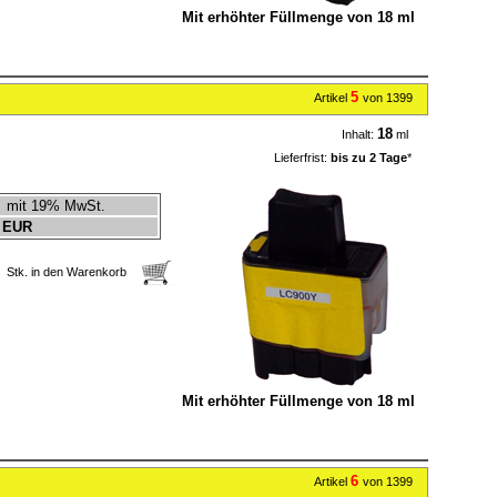
Mit erhöhter Füllmenge von 18 ml
5
Artikel
von 1399
18
Inhalt:
ml
Lieferfrist:
bis zu 2 Tage
*
mit 19% MwSt.
 EUR
Stk. in den Warenkorb
Mit erhöhter Füllmenge von 18 ml
6
Artikel
von 1399