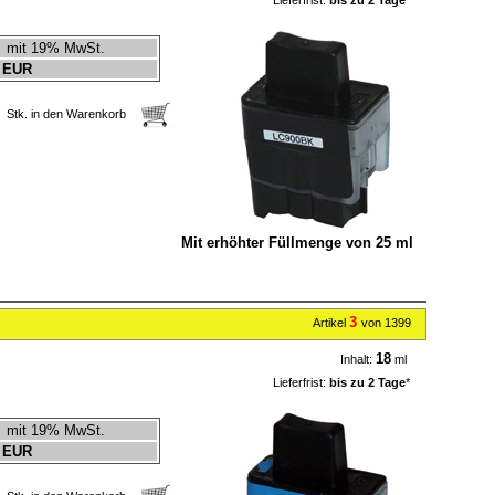
Lieferfrist:
bis zu 2 Tage
*
mit 19% MwSt.
 EUR
Stk. in den Warenkorb
Mit erhöhter Füllmenge von 25 ml
3
Artikel
von 1399
18
Inhalt:
ml
Lieferfrist:
bis zu 2 Tage
*
mit 19% MwSt.
 EUR