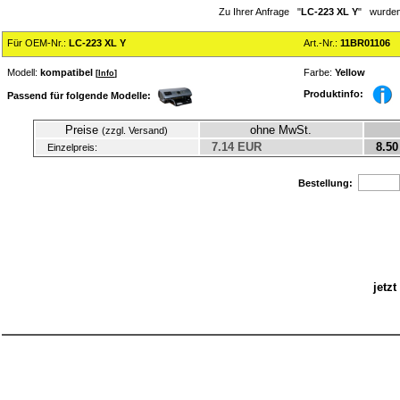
Zu Ihrer Anfrage "
LC-223 XL Y
" wurden
Für OEM-Nr.:
LC-223 XL Y
Art.-Nr.:
11BR01106
Modell:
kompatibel
Farbe:
Yellow
[
Info
]
Produktinfo:
Passend für folgende Modelle:
Preise
ohne MwSt.
(zzgl. Versand)
7.14 EUR
8.50
Einzelpreis:
Bestellung:
jetz