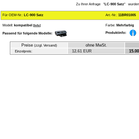
Zu Ihrer Anfrage "
LC-900 Satz
" wurden 
Für OEM-Nr.:
LC-900 Satz
Art.-Nr.:
11BR01005
Modell:
kompatibel
Farbe:
Mehrfarbig
[
Info
]
Produktinfo:
Passend für folgende Modelle:
Preise
ohne MwSt.
(zzgl. Versand)
12.61 EUR
15.00
Einzelpreis: