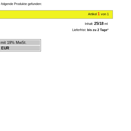
folgende Produkte gefunden:
1
Artikel
von 1
25/18
Inhalt:
ml
Lieferfrist:
bis zu 2 Tage
*
mit 19% MwSt.
 EUR