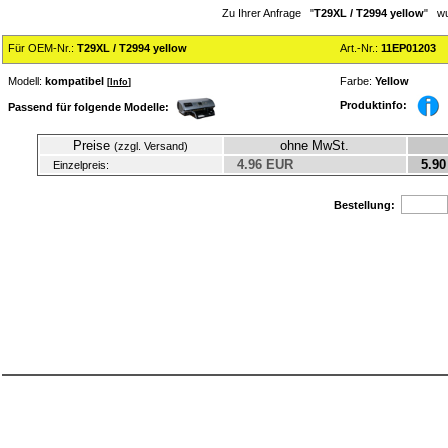
Zu Ihrer Anfrage "
T29XL / T2994 yellow
" wu
Für OEM-Nr.:
T29XL / T2994 yellow
Art.-Nr.:
11EP01203
Modell:
kompatibel
Farbe:
Yellow
[
Info
]
Produktinfo:
Passend für folgende Modelle:
Preise
ohne MwSt.
(zzgl. Versand)
4.96 EUR
5.90
Einzelpreis:
Bestellung: