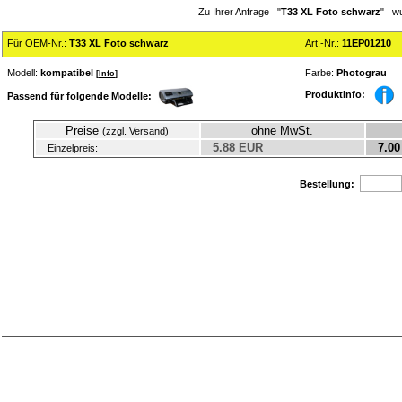
Zu Ihrer Anfrage "
T33 XL Foto schwarz
" wu
Für OEM-Nr.:
T33 XL Foto schwarz
Art.-Nr.:
11EP01210
Modell:
kompatibel
Farbe:
Photograu
[
Info
]
Produktinfo:
Passend für folgende Modelle:
Preise
ohne MwSt.
(zzgl. Versand)
5.88 EUR
7.00
Einzelpreis:
Bestellung: