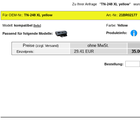
Zu Ihrer Anfrage "
TN-248 XL yellow
" wurd
Für OEM-Nr.:
TN-248 XL yellow
Art.-Nr.:
21BR02177
Modell:
kompatibel
Farbe:
Yellow
[
Info
]
Produktinfo:
Passend für folgende Modelle:
Preise
ohne MwSt.
(zzgl. Versand)
29.41 EUR
35.0
Einzelpreis:
Bestellung: