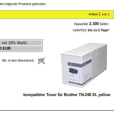
en folgende Produkte gefunden:
1
Artikel
von 1
2.300
Kapazität:
Seiten
Lieferfrist:
bis zu 2 Tage
*
mit 19% MwSt.
0 EUR
Stk. in den Warenkorb
kompatibler Toner für Brother TN-248 XL yellow