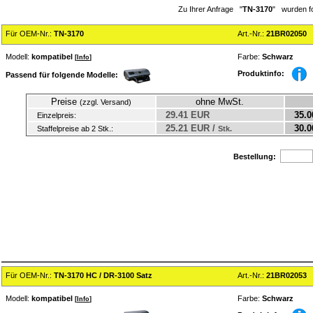
Zu Ihrer Anfrage "
TN-3170
" wurden f
Für OEM-Nr.:
TN-3170
Art.-Nr.:
21BR02050
Modell:
kompatibel
Farbe:
Schwarz
[
Info
]
Produktinfo:
Passend für folgende Modelle:
Preise
ohne MwSt.
(zzgl. Versand)
29.41 EUR
35.0
Einzelpreis:
25.21 EUR /
30.0
Staffelpreise ab 2 Stk.:
Stk.
Bestellung:
Für OEM-Nr.:
TN-3170 HC / DR-3100 Satz
Art.-Nr.:
21BR02053
Modell:
kompatibel
Farbe:
Schwarz
[
Info
]